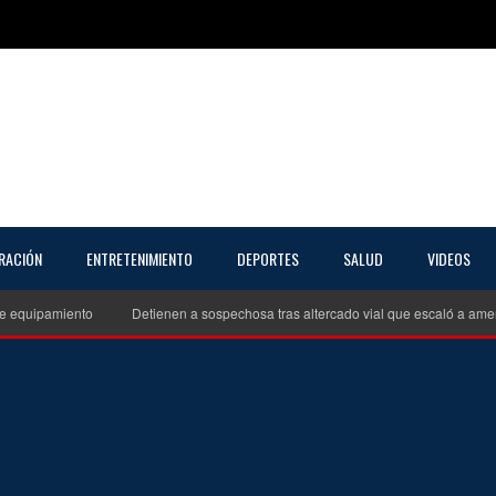
RACIÓN
ENTRETENIMIENTO
DEPORTES
SALUD
VIDEOS
 equipamiento
Detienen a sospechosa tras altercado vial que escaló a amen