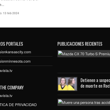
...
o:
13 feb 2024
ROS PORTALES
PUBLICACIONES RECIENTES
sionkansascity.com
isionminnesota.com
vista.tv
Detienen a sospec
de muerte en Roc
 THE COMPANY
vista.tv
TICA DE PRIVACIDAD