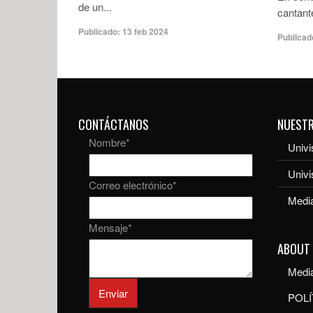
de un...
cantante
Publicado:
13 feb 2024
Publicad
CONTÁCTANOS
NUEST
Nombre
*
Univi
Univ
Correo electrónico
*
Media
Mensaje
*
ABOUT
Media
Enviar
POLÍ