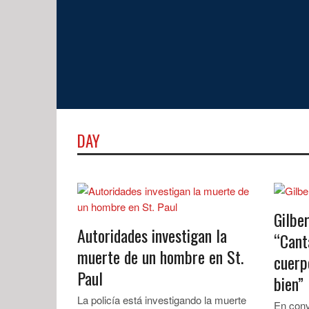
DAY
Gilbe
Autoridades investigan la
“Cant
muerte de un hombre en St.
cuerp
Paul
bien”
La policía está investigando la muerte
En conv