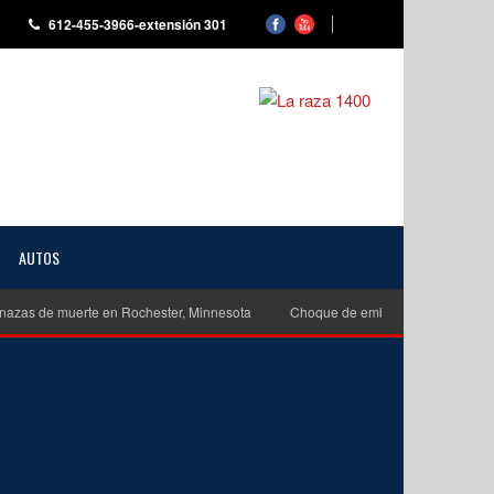
612-455-3966-extensión 301
AUTOS
azas de muerte en Rochester, Minnesota
Choque de embarcaciones en West L