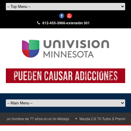
612-455-3966-extensión 301
e un hombre de 77 años en el río Misisipi
Mazda CX 70 Turbo S Premiun Plu