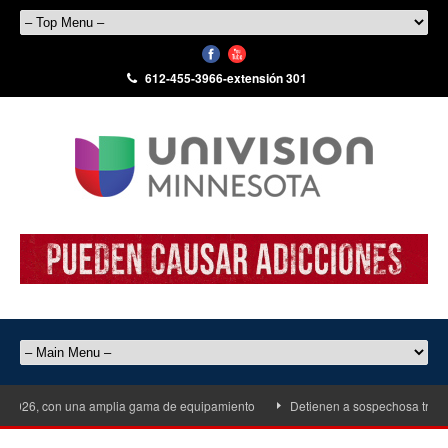
612-455-3966-extensión 301
, con una amplia gama de equipamiento
Detienen a sospechosa tras alterc