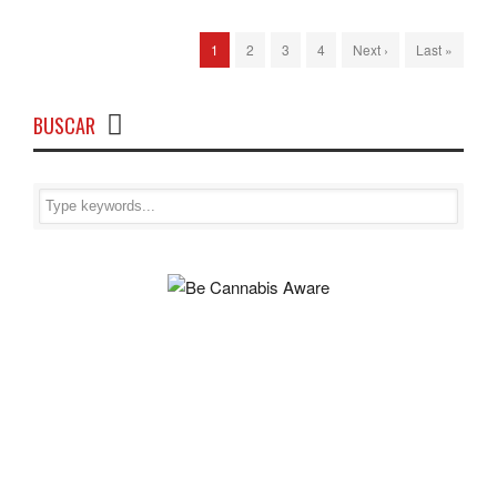
1
2
3
4
Next ›
Last »
BUSCAR