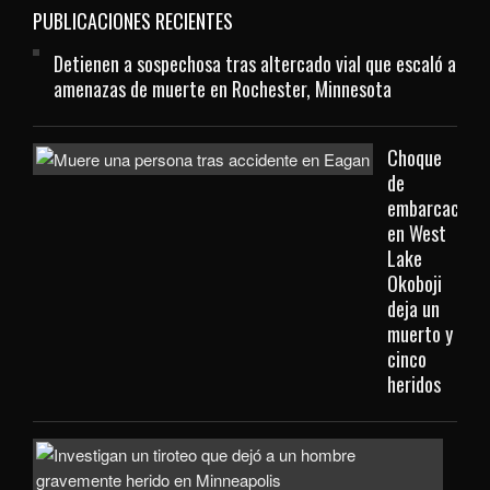
PUBLICACIONES RECIENTES
Detienen a sospechosa tras altercado vial que escaló a
amenazas de muerte en Rochester, Minnesota
Choque
de
embarcacione
en West
Lake
Okoboji
deja un
muerto y
cinco
heridos
Hom
gra