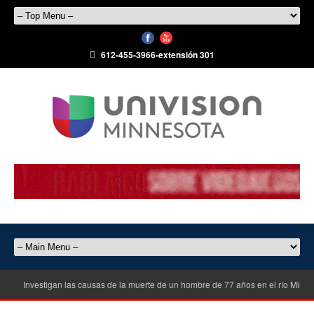
612-455-3966-extensión 301
Investigan las causas de la muerte de un hombre de 77 años en el río Misisi