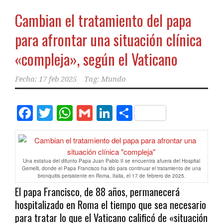
Cambian el tratamiento del papa
para afrontar una situación clínica
«compleja», según el Vaticano
Fecha:
17 feb 2025
Tag:
Mundo
Facebook
Twitter
WhatsApp
Gmail
LinkedIn
Compartir
Una estatua del difunto Papa Juan Pablo II se encuentra afuera del Hospital
Gemelli, donde el Papa Francisco ha ido para continuar el tratamiento de una
bronquitis persistente en Roma, Italia, el 17 de febrero de 2025.
El papa Francisco, de 88 años, permanecerá
hospitalizado en Roma el tiempo que sea necesario
para tratar lo que el Vaticano calificó de «situación