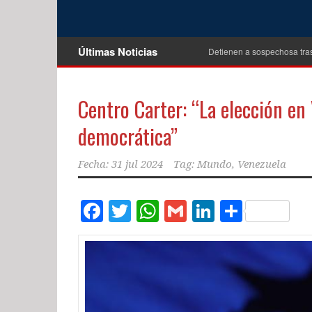
Últimas Noticias
Detienen a sospechosa tra
Centro Carter: “La elección en
democrática”
Fecha:
31 jul 2024
Tag:
Mundo
,
Venezuela
Facebook
Twitter
WhatsApp
Gmail
LinkedIn
Compar