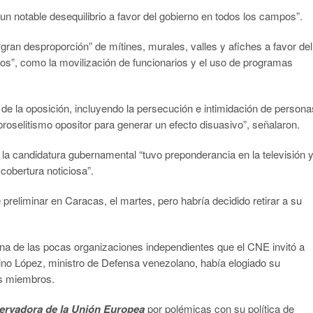
un notable desequilibrio a favor del gobierno en todos los campos”.
ran desproporción” de mítines, murales, valles y afiches a favor del
icos”, como la movilización de funcionarios y el uso de programas
 de la oposición, incluyendo la persecución e intimidación de persona
proselitismo opositor para generar un efecto disuasivo”, señalaron.
la candidatura gubernamental “tuvo preponderancia en la televisión y
 cobertura noticiosa”.
 preliminar en Caracas, el martes, pero habría decidido retirar a su
na de las pocas organizaciones independientes que el CNE invitó a
ino López, ministro de Defensa venezolano, había elogiado su
us miembros.
bservadora de la Unión Europea
por polémicas con su política de