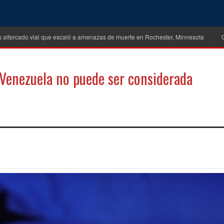
s altercado vial que escaló a amenazas de muerte en Rochester, Minnesota
 Venezuela no puede ser considerada
tir