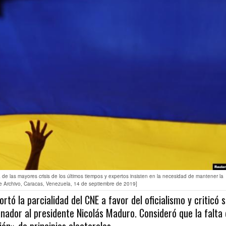
 las mayores crisis de los últimos tiempos y expertos insisten en la necesidad de mantener la
de Archivo, Caracas, Venezuela, 14 de septiembre de 2019]
tó la parcialidad del CNE a favor del oficialismo y criticó 
nador al presidente Nicolás Maduro. Consideró que la falta
ón» de principios electorales.