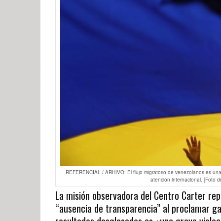
REFERENCIAL / ARHIVO: El flujo migratorio de venezolanos es una de
atención internacional. [Foto 
La misión observadora del Centro Carter repor
“ausencia de transparencia” al proclamar ga
resultados desglosados es «una grave violaci