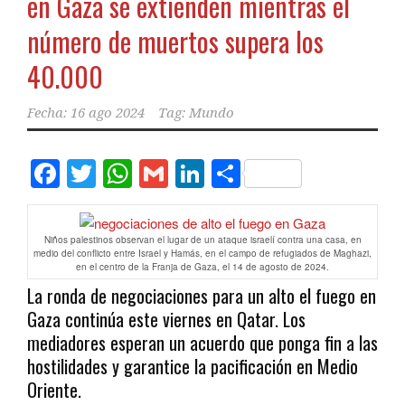
en Gaza se extienden mientras el
número de muertos supera los
40.000
Fecha:
16 ago 2024
Tag:
Mundo
Facebook
Twitter
WhatsApp
Gmail
LinkedIn
Compartir
Niños palestinos observan el lugar de un ataque israelí contra una casa, en
medio del conflicto entre Israel y Hamás, en el campo de refugiados de Maghazi,
en el centro de la Franja de Gaza, el 14 de agosto de 2024.
La ronda de negociaciones para un alto el fuego en
Gaza continúa este viernes en Qatar. Los
mediadores esperan un acuerdo que ponga fin a las
hostilidades y garantice la pacificación en Medio
Oriente.