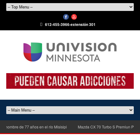
612-455-3966-extensión 301
mbre de 77 años en el río Misisipi
Mazda CX 70 Turbo S Premiun Plus del 2