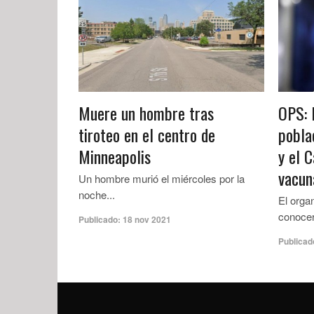
Muere un hombre tras
OPS: 
tiroteo en el centro de
pobla
Minneapolis
y el C
vacun
Un hombre murió el miércoles por la
noche...
El orga
conocer
Publicado:
18 nov 2021
Publicad