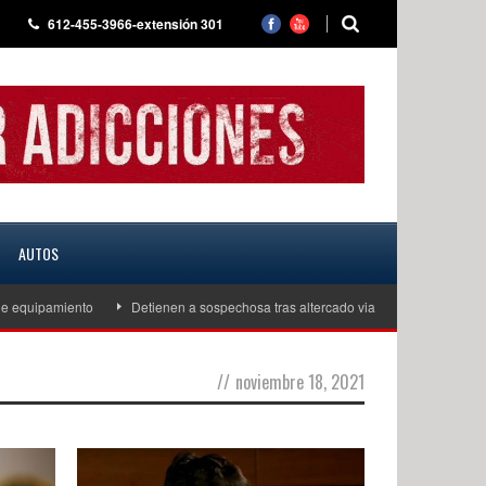
612-455-3966-extensión 301
AUTOS
equipamiento
Detienen a sospechosa tras altercado vial que escaló a amena
//
noviembre 18, 2021