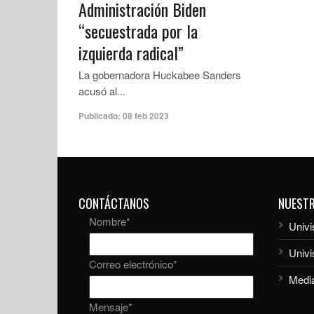
Administración Biden
“secuestrada por la
izquierda radical”
La gobernadora Huckabee Sanders
acusó al...
Publicado:
08 feb 2023
CONTÁCTANOS
NUEST
Nombre
*
Univi
Univ
Correo electrónico
*
Media
Mensaje
*