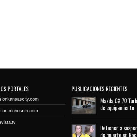
ROS PORTALES
PUBLICACIONES RECIENTES
sionkansascity.com
Mazda CX 70 Turb
de equipamiento
isionminnesota.com
vista.tv
Detienen a sospec
de muerte en Roc