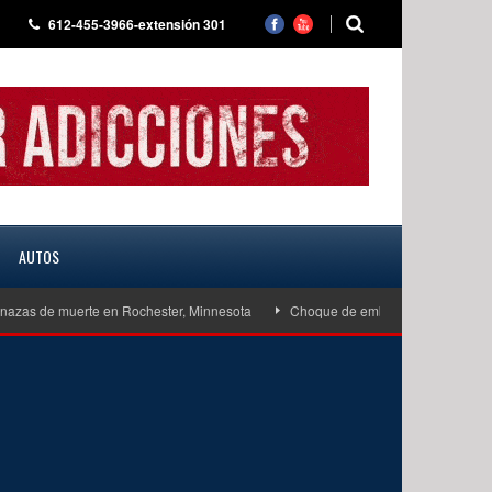
612-455-3966-extensión 301
AUTOS
as de muerte en Rochester, Minnesota
Choque de embarcaciones en West Lak