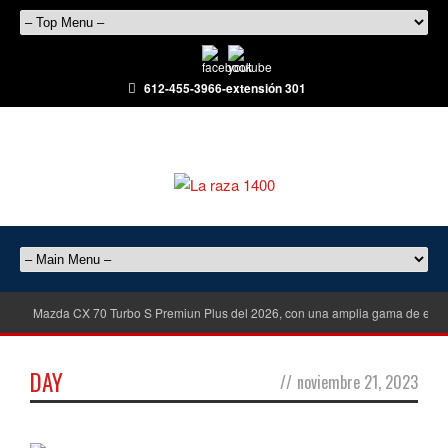
612-455-3966-extensión 301
Mazda CX 70 Turbo S Premiun Plus del 2026, con una amplia gama de equ
DAY
//
noviembre 21, 2023