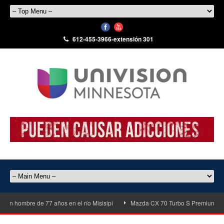
612-455-3966-extensión 301
un hombre de 77 años en el río Misisipi
Mazda CX 70 Turbo S Premiun Plus d