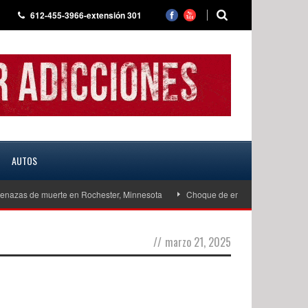
612-455-3966-extensión 301
AUTOS
nazas de muerte en Rochester, Minnesota
Choque de embarcaciones en West 
//
marzo 21, 2025