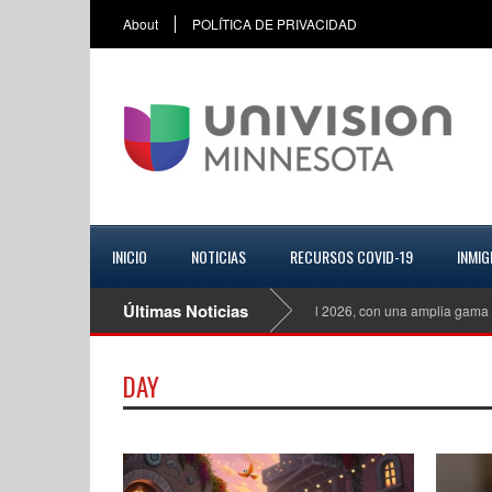
About
POLÍTICA DE PRIVACIDAD
INICIO
NOTICIAS
RECURSOS COVID-19
INMIG
Últimas Noticias
Mazda CX 70 Turbo S Premiun Plus del 2026, con una amplia gama de
DAY