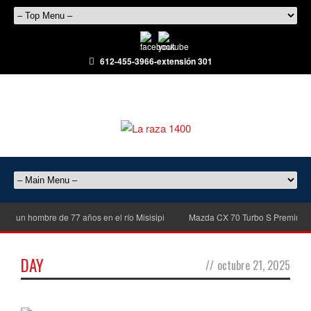
612-455-3966-extensión 301
 de un hombre de 77 años en el río Misisipi
Mazda CX 70 Turbo S Premiun Pl
DAY
//
octubre 21, 2025