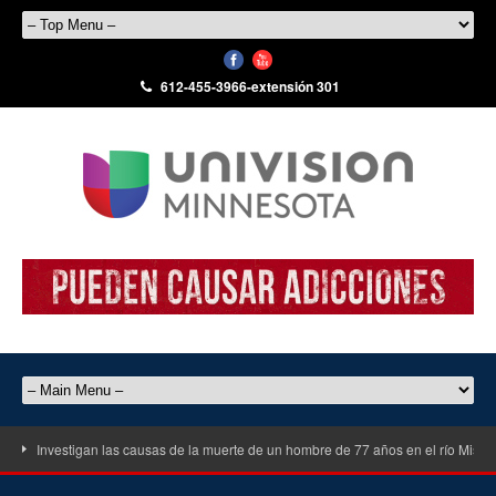
612-455-3966-extensión 301
Investigan las causas de la muerte de un hombre de 77 años en el río Misisi