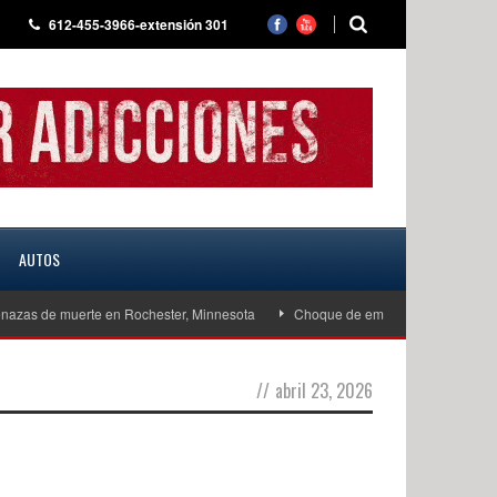
612-455-3966-extensión 301
AUTOS
azas de muerte en Rochester, Minnesota
Choque de embarcaciones en West L
//
abril 23, 2026