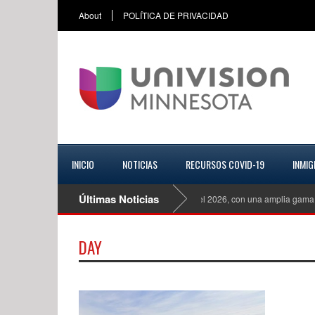
About
POLÍTICA DE PRIVACIDAD
INICIO
NOTICIAS
RECURSOS COVID-19
INMIG
Últimas Noticias
Mazda CX 70 Turbo S Premiun Plus del 2026, con una amplia gama d
DAY