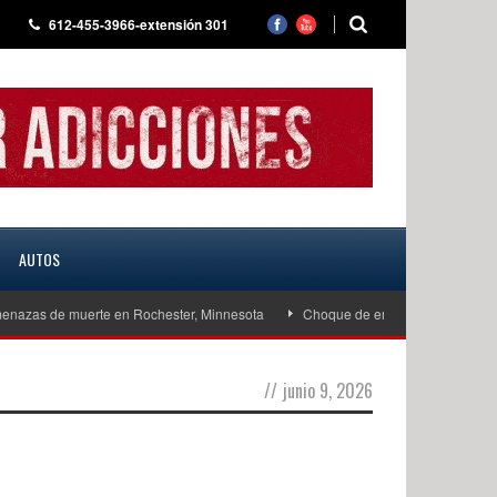
612-455-3966-extensión 301
AUTOS
nazas de muerte en Rochester, Minnesota
Choque de embarcaciones en West 
//
junio 9, 2026