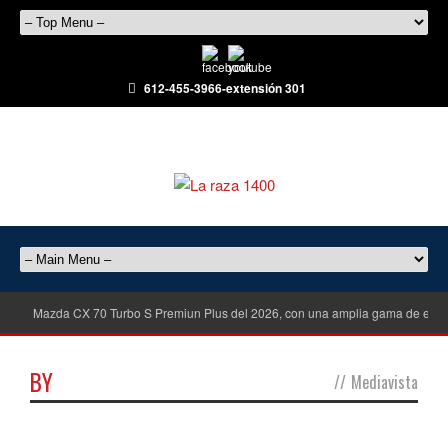
612-455-3966-extensión 301
Mazda CX 70 Turbo S Premiun Plus del 2026, con una amplia gama de equ
BY
//
Mediavista