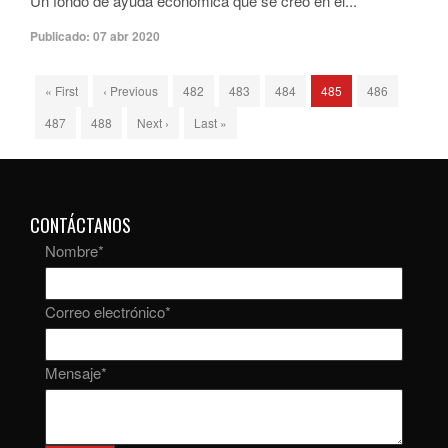
Un fondo de ayuda económica que se creó en el...
Publicado:
07 abr 2020
« First
‹ Previous
482
483
484
485
486
487
488
Next ›
Last »
CONTÁCTANOS
Nombre
*
Correo electrónico
*
Mensaje
*