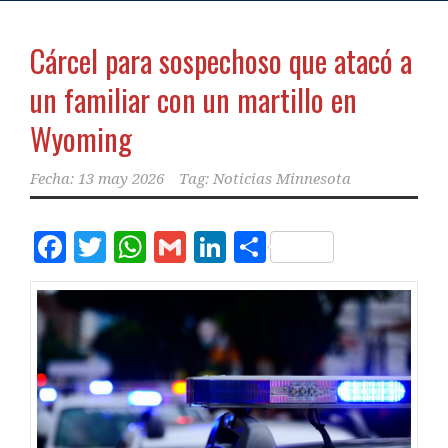
Cárcel para sospechoso que atacó a
un familiar con un martillo en
Wyoming
Fecha:
13 may 2026
Tag:
Noticias Minnesota
Facebook
Twitter
WhatsApp
Gmail
LinkedIn
Compartir