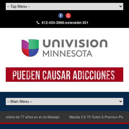
612-455-3966-extensión 301
ombre de 77 años en el río Misisipi
Mazda CX 70 Turbo S Premiun Plus del 