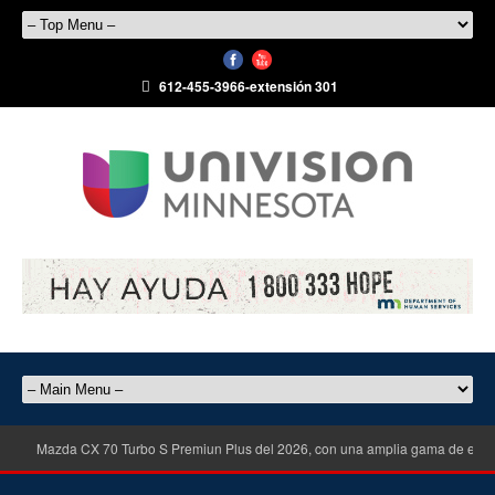
612-455-3966-extensión 301
Mazda CX 70 Turbo S Premiun Plus del 2026, con una amplia gama de equ