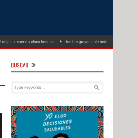
 muerto y cinco heridos
Hombre gravemente herido tras ataque armado en e
BUSCAR