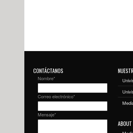
CONTÁCTANOS
NUEST
Nombre
*
Univi
Univ
Correo electrónico
*
Media
Mensaje
*
ABOUT