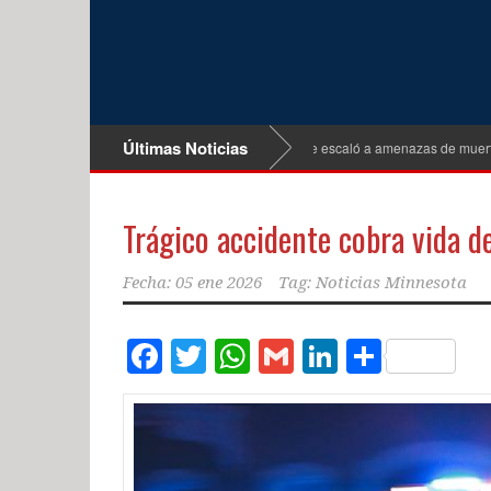
Últimas Noticias
etienen a sospechosa tras altercado vial que escaló a amenazas de muerte en Ro
Trágico accidente cobra vida 
Fecha:
05 ene 2026
Tag:
Noticias Minnesota
Facebook
Twitter
WhatsApp
Gmail
LinkedIn
Compar