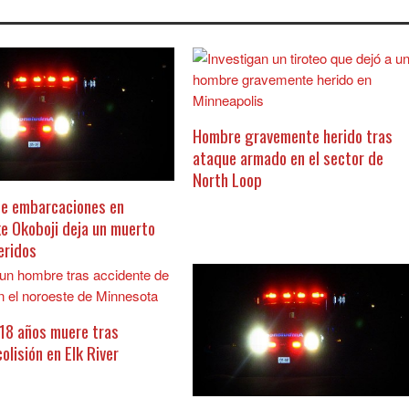
Hombre gravemente herido tras
ataque armado en el sector de
North Loop
e embarcaciones en
e Okoboji deja un muerto
eridos
 18 años muere tras
colisión en Elk River