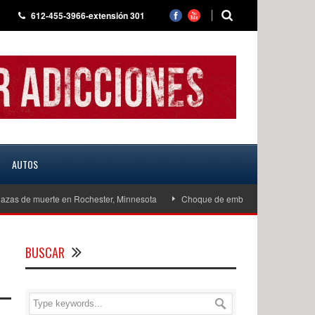
612-455-3966-extensión 301
AUTOS
 muerte en Rochester, Minnesota
Choque de embarcaciones en West Lake Oko
BUSCAR