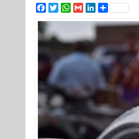
Facebook
Twitter
WhatsApp
Gmail
LinkedIn
Compar