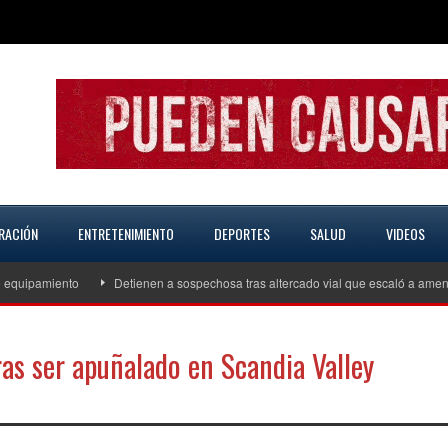
RACIÓN
ENTRETENIMIENTO
DEPORTES
SALUD
VIDEOS
miento
Detienen a sospechosa tras altercado vial que escaló a amenazas de
as ser apuñalado en Scandia Valley