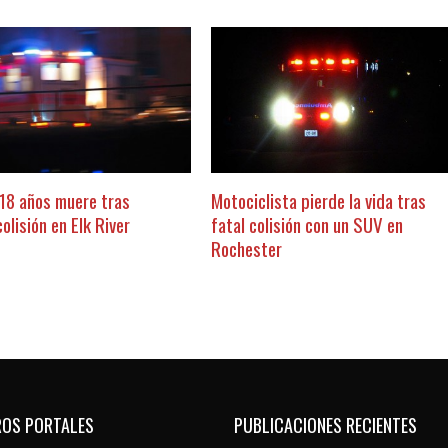
 18 años muere tras
Motociclista pierde la vida tras
colisión en Elk River
fatal colisión con un SUV en
Rochester
ROS PORTALES
PUBLICACIONES RECIENTES