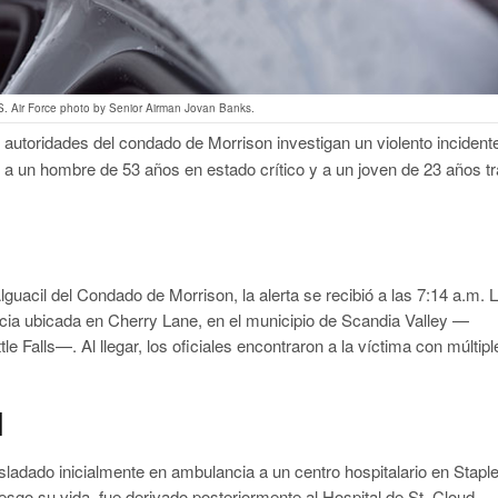
.S. Air Force photo by Senior Airman Jovan Banks.
autoridades del condado de Morrison investigan un violento incident
a un hombre de 53 años en estado crítico y a un joven de 23 años t
Alguacil del Condado de Morrison, la alerta se recibió a las 7:14 a.m. 
cia ubicada en Cherry Lane, en el municipio de Scandia Valley —
e Falls—. Al llegar, los oficiales encontraron a la víctima con múltipl
d
sladado inicialmente en ambulancia a un centro hospitalario en Staple
sgo su vida, fue derivado posteriormente al Hospital de St. Cloud,