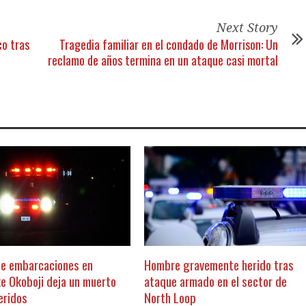
Next Story
co tras
Tragedia familiar en el condado de Morrison: Un
reclamo de años termina en un ataque casi mortal
e embarcaciones en
Hombre gravemente herido tras
e Okoboji deja un muerto
ataque armado en el sector de
eridos
North Loop