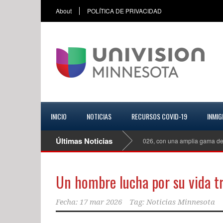
About
POLÍTICA DE PRIVACIDAD
INICIO
NOTICIAS
RECURSOS COVID-19
INMIG
Últimas Noticias
Mazda CX 70 Turbo S Premiun Plus del 2026, con una amplia gama de equipa
Un hombre lucha por su vida tr
Fecha:
17 mar 2026
Tag:
Noticias Minnesota