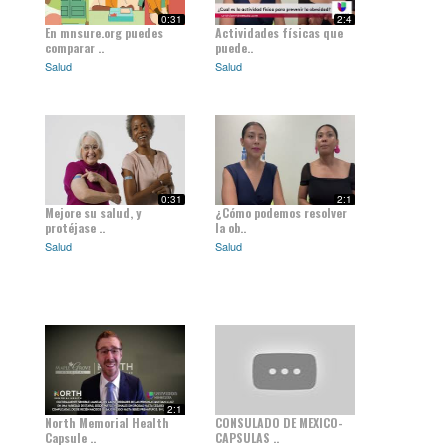
0:31
2:4
En mnsure.org puedes
Actividades físicas que
comparar ..
puede..
Salud
Salud
0:31
2:1
Mejore su salud, y
¿Cómo podemos resolver
protéjase ..
la ob..
Salud
Salud
2:1
North Memorial Health
CONSULADO DE MEXICO-
Capsule ..
CAPSULAS ..