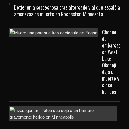
Detienen a sospechosa tras altercado vial que escaló a
amenazas de muerte en Rochester, Minnesota
Choque
de
embarcacione
en West
Lake
Okoboji
deja un
muerto y
cinco
heridos
Hom
gra
heri