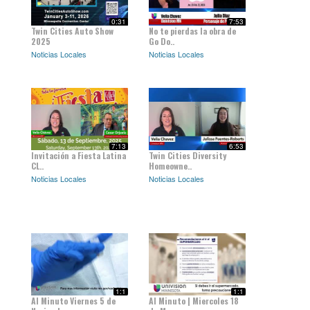
0:31
7:53
Twin Cities Auto Show
No te pierdas la obra de
2025
Go Do..
Noticias Locales
Noticias Locales
7:13
6:53
Invitación a Fiesta Latina
Twin Cities Diversity
CL..
Homeowne..
Noticias Locales
Noticias Locales
1:1
1:1
Al Minuto Viernes 5 de
Al Minuto | Miercoles 18