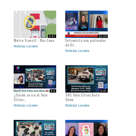
0:31
22:23
Metro Transit - Bus Lane
Entrevista con patinador
de Di..
Noticias Locales
Noticias Locales
6:2
0:31
¿Quién se ira al Twin
30C Twin Cities Auto
Cities..
Show
Noticias Locales
Noticias Locales