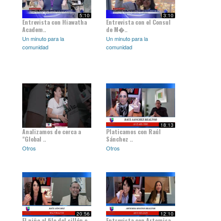
5:10
3:10
Entrevista con Hiawatha
Entrevista con el Consul
Academ..
de M�..
Un minuto para la
Un minuto para la
comunidad
comunidad
18:13
Analizamos de cerca a
Platicamos con Raúl
"Global ..
Sánchez ..
Otros
Otros
20:56
12:10
El niño al filo del sillón e..
Entrevista con Artemisa