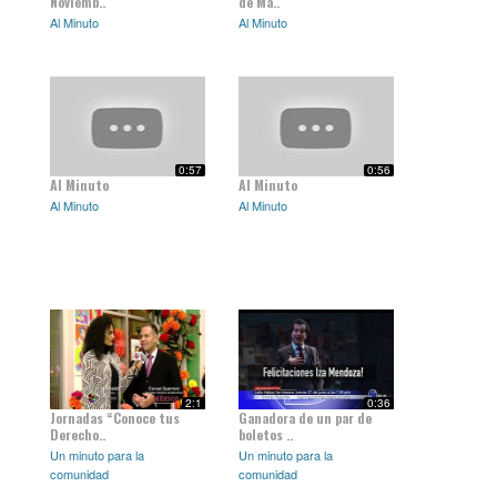
Noviemb..
de Ma..
Al Minuto
Al Minuto
0:57
0:56
Al Minuto
Al Minuto
Al Minuto
Al Minuto
2:1
0:36
Jornadas “Conoce tus
Ganadora de un par de
Derecho..
boletos ..
Un minuto para la
Un minuto para la
comunidad
comunidad