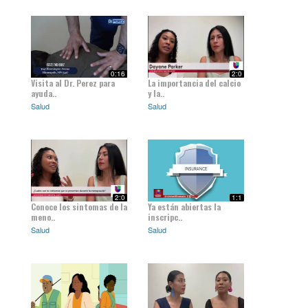
0:16
2:0
Visita al Dr. Perez para
La importancia del calcio
ayuda..
y la..
Salud
Salud
2:0
1:1
Conoce los sintomas de la
Ya están abiertas la
meno..
inscripc..
Salud
Salud