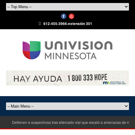
612-455-3966-extensión 301
Detienen a sospechosa tras altercado vial que escaló a amenazas de muerte e