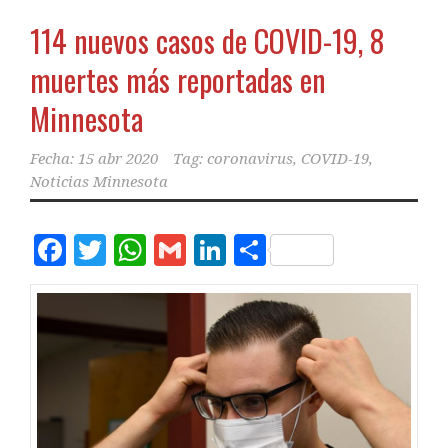
114 nuevos casos de COVID-19, 8
muertes más reportadas en
Minnesota
Fecha:
15 abr 2020
Tag:
coronavirus
,
COVID-19
,
Noticias Minnesota
Facebook
Twitter
WhatsApp
Gmail
LinkedIn
Compartir