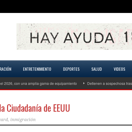
RACIÓN
ENTRETENIMIENTO
DEPORTES
SALUD
VIDEOS
 con una amplia gama de equipamiento
Detienen a sospechosa tras altercad
 la Ciudadanía de EEUU
card
,
inmigración