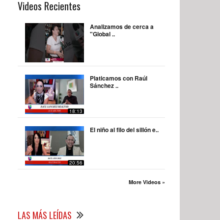
Videos Recientes
Analizamos de cerca a
"Global ..
Platicamos con Raúl
Sánchez ..
18:13
El niño al filo del sillón e..
20:56
More Videos »
LAS MÁS LEÍDAS