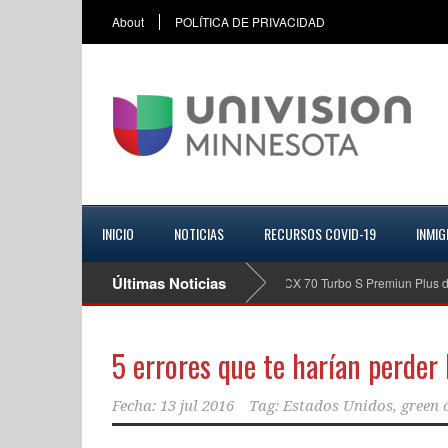
About
POLÍTICA DE PRIVACIDAD
INICIO
NOTICIAS
RECURSOS COVID-19
INMIG
Últimas Noticias
Mazda CX 70 Turbo S Premiun Plus del 2026,
5 errores que te harían perder
Fecha:
13 jul 2016
Tag:
Estados Unidos
,
green 