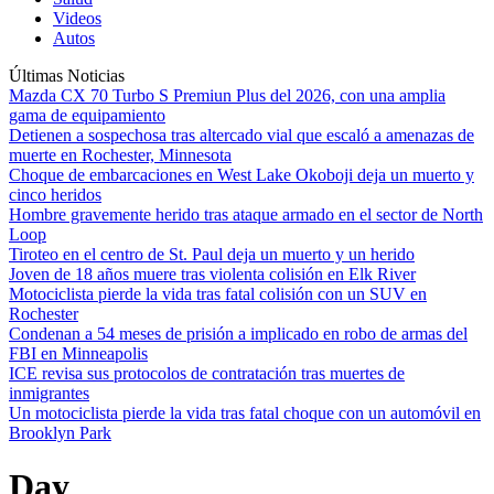
Videos
Autos
Últimas Noticias
Mazda CX 70 Turbo S Premiun Plus del 2026, con una amplia
gama de equipamiento
Detienen a sospechosa tras altercado vial que escaló a amenazas de
muerte en Rochester, Minnesota
Choque de embarcaciones en West Lake Okoboji deja un muerto y
cinco heridos
Hombre gravemente herido tras ataque armado en el sector de North
Loop
Tiroteo en el centro de St. Paul deja un muerto y un herido
Joven de 18 años muere tras violenta colisión en Elk River
Motociclista pierde la vida tras fatal colisión con un SUV en
Rochester
Condenan a 54 meses de prisión a implicado en robo de armas del
FBI en Minneapolis
ICE revisa sus protocolos de contratación tras muertes de
inmigrantes
Un motociclista pierde la vida tras fatal choque con un automóvil en
Brooklyn Park
Day