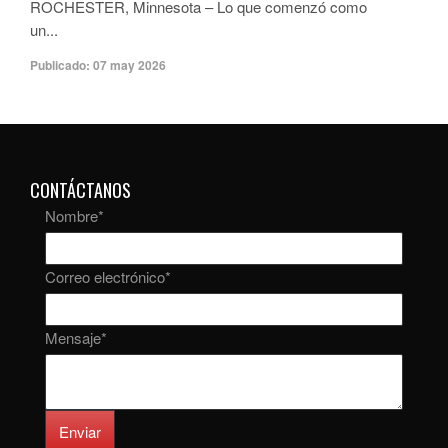
ROCHESTER, Minnesota – Lo que comenzó como
un...
Publicado:
07 may 2026
CONTÁCTANOS
Nombre
*
Correo electrónico
*
Mensaje
*
Enviar