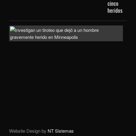
cinco
heridos
Hom
gra
heri
tras
ata
arm
en
el
sect
de
Nor
Loo
Website Design by
NT Sistemas