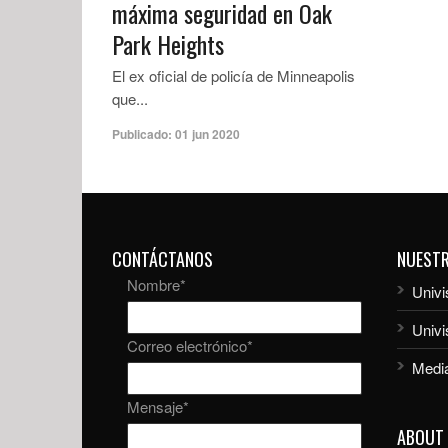
máxima seguridad en Oak
Park Heights
El ex oficial de policía de Minneapolis
que...
Publicado:
01 jun 2020
CONTÁCTANOS
NUEST
Nombre
*
Univi
Univ
Correo electrónico
*
Media
Mensaje
*
ABOUT