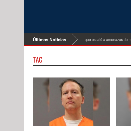
Últimas Noticias
Detienen a sospechosa tras altercado vial que escaló a amenazas de muer
TAG