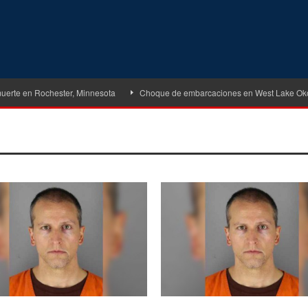
te en Rochester, Minnesota
Choque de embarcaciones en West Lake Okoboji 