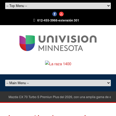
612-455-3966-extensión 301
Mazda CX 70 Turbo S Premiun Plus del 2026, con una amplia gama de equ