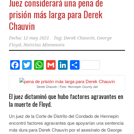
Juez considerará una pena de
prisión más larga para Derek
Chauvin
Fecha:
12 may 2021
Tag:
Derek Chauvin
,
George
Floyd
,
Noticias Minnesota
Facebook
Twitter
WhatsApp
Gmail
LinkedIn
Compartir
Derek Chauvin / Foto: Hennepin County Jail
El juez dictaminó que hubo factores agravantes en
la muerte de Floyd.
Un juez de la Corte de Distrito del Condado de Hennepin
encontró factores agravantes que apoyarían una sentencia
más dura para Derek Chauvin por el asesinato de George