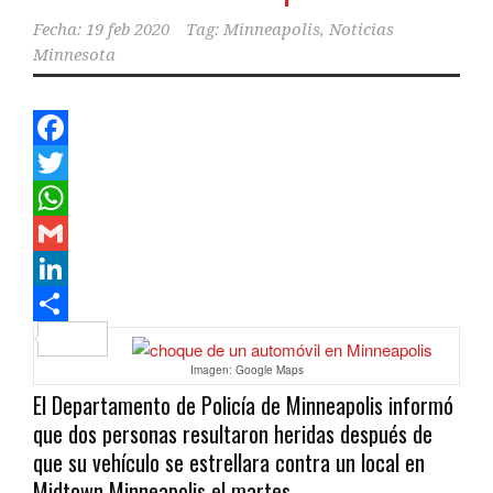
Fecha:
19 feb 2020
Tag:
Minneapolis
,
Noticias
Minnesota
Facebook
Twitter
WhatsApp
Gmail
LinkedIn
Compartir
Imagen: Google Maps
El Departamento de Policía de Minneapolis informó
que dos personas resultaron heridas después de
que su vehículo se estrellara contra un local en
Midtown Minneapolis el martes.