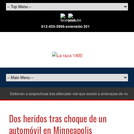
612-455-3966-extensión 301
Detienen a sospechosa tras altercado vial que escaló a amenazas de muert
Dos heridos tras choque de un
automóvil en Minneapolis