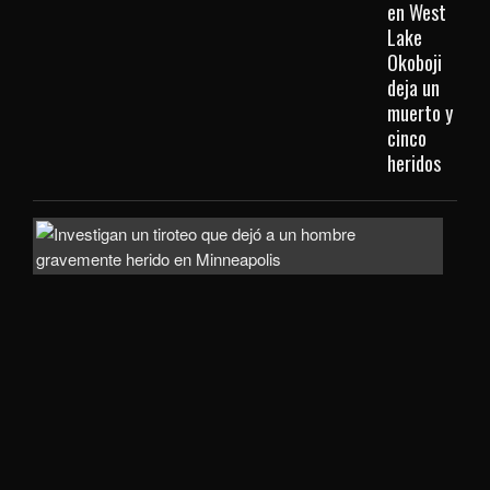
en West
Lake
Okoboji
deja un
muerto y
cinco
heridos
Hom
gra
heri
tras
ata
arm
en
el
sect
de
Nor