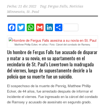
Fecha:
21 dic 2022
Tag:
Fergus Falls
,
Noticias
Minnesota
,
St. Paul
Facebook
Twitter
WhatsApp
Gmail
LinkedIn
Compartir
Matthew Phillip Ecker, 44 años / Foto: Cárcel del condado de Ramsey.
Un hombre de Fergus Falls fue acusado de disparar
y matar a su novia, en su apartamento en el
vecindario de St. Paul’s Lowertown la madrugada
del viernes, luego de supuestamente decirle a la
policía que su muerte fue un suicidio.
El sospechoso de la muerte de Pennig, Matthew Phillip
Ecker, de 44 años, fue arrestado después de informar el
incidente el viernes. Fue ingresado en la cárcel del condado
de Ramsey y acusado de asesinato en segundo grado.