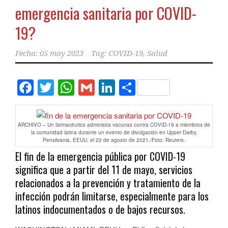
emergencia sanitaria por COVID-
19?
Fecha:
05 may 2023
Tag:
COVID-19
,
Salud
Facebook
Twitter
WhatsApp
Gmail
LinkedIn
Compartir
ARCHIVO – Un farmacéutico administra vacunas contra COVID-19 a miembros de
la comunidad latina durante un evento de divulgación en Upper Darby,
Pensilvania, EEUU, el 22 de agosto de 2021./Foto: Reuters.
El fin de la emergencia pública por COVID-19
significa que a partir del 11 de mayo, servicios
relacionados a la prevención y tratamiento de la
infección podrán limitarse, especialmente para los
latinos indocumentados o de bajos recursos.