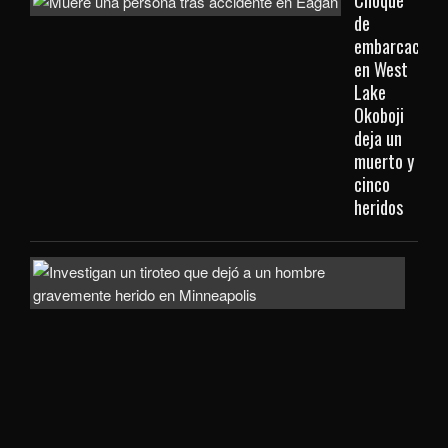
Choque
de
embarcacione
en West
Lake
Okoboji
deja un
muerto y
cinco
heridos
Hom
gra
heri
tras
ata
arm
en
el