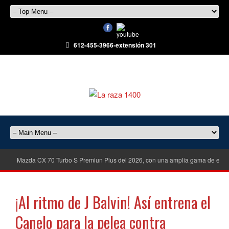
612-455-3966-extensión 301
Mazda CX 70 Turbo S Premiun Plus del 2026, con una amplia gama de equ
¡Al ritmo de J Balvin! Así entrena el
Canelo para la pelea contra