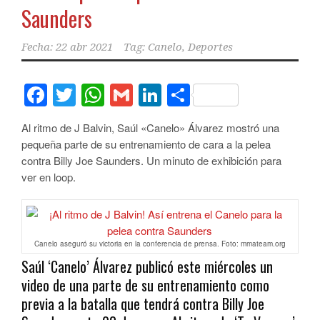
Saunders
Fecha:
22 abr 2021
Tag:
Canelo
,
Deportes
Facebook
Twitter
WhatsApp
Gmail
LinkedIn
Compartir
Al ritmo de J Balvin, Saúl «Canelo» Álvarez mostró una
pequeña parte de su entrenamiento de cara a la pelea
contra Billy Joe Saunders. Un minuto de exhibición para
ver en loop.
Canelo aseguró su victoria en la conferencia de prensa. Foto: mmateam.org
Saúl ‘Canelo’ Álvarez publicó este miércoles un
video de una parte de su entrenamiento como
previa a la batalla que tendrá contra Billy Joe