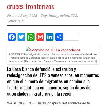
cruces fronterizos
Fecha:
22 sep 2023
Tag:
inmigración
,
TPS
,
Venezuela
Facebook
Twitter
WhatsApp
Gmail
LinkedIn
Compartir
ARCHIVO: El flujo migratorio de venezolanos es una de las mayores crisis de los
últimos tiempos y expertos insisten en la necesidad de mantener la atención
internacional. [Foto de Archivo, Caracas, Venezuela, 14 de septiembre de 2019]
La Casa Blanca defendió la extensión y
redesignación del TPS a venezolanos, en momentos
en que el número de migrantes en camino a la
frontera continúa en aumento, según datos de
autoridades migratorias en la región.
WASHINGTON — Un día después
del anuncio de la