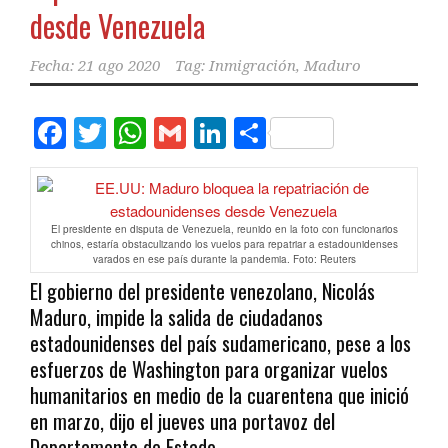
desde Venezuela
Fecha:
21 ago 2020
Tag:
Inmigración
,
Maduro
Facebook
Twitter
WhatsApp
Gmail
LinkedIn
Compartir
El presidente en disputa de Venezuela, reunido en la foto con funcionarios
chinos, estaría obstaculizando los vuelos para repatriar a estadounidenses
varados en ese país durante la pandemia. Foto: Reuters
El gobierno del presidente venezolano, Nicolás
Maduro, impide la salida de ciudadanos
estadounidenses del país sudamericano, pese a los
esfuerzos de Washington para organizar vuelos
humanitarios en medio de la cuarentena que inició
en marzo, dijo el jueves una portavoz del
Departamento de Estado.