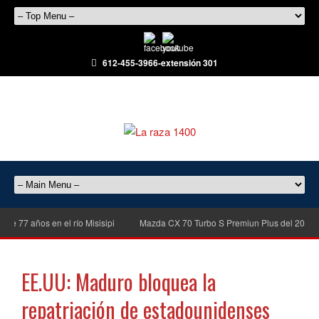
612-455-3966-extensión 301
7 años en el río Misisipi
Mazda CX 70 Turbo S Premiun Plus del 2026, con
EE.UU: Maduro bloquea la
repatriación de estadounidenses