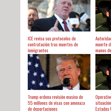
ICE revisa sus protocolos de
Autorida
contratación tras muertes de
muerte d
inmigrantes
manos de
Trump ordena revisión masiva de
Operativ
55 millones de visas con amenaza
situació
de deportaciones
Estados 