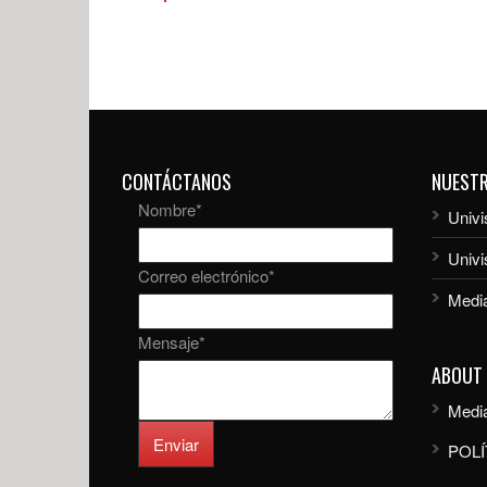
CONTÁCTANOS
NUEST
Nombre
*
Univi
Univ
Correo electrónico
*
Media
Mensaje
*
ABOUT
Media
Enviar
POLÍ