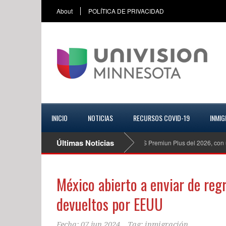
About
POLÍTICA DE PRIVACIDAD
INICIO
NOTICIAS
RECURSOS COVID-19
INMIG
Últimas Noticias
Mazda CX 70 Turbo S Premiun Plus del 2026, con una am
México abierto a enviar de re
devueltos por EEUU
Fecha:
07 jun 2024
Tag:
inmigración