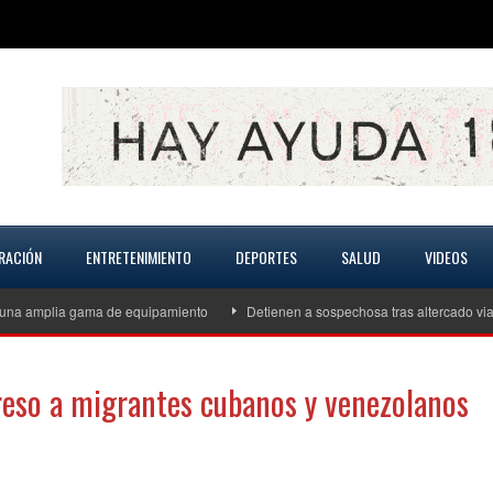
RACIÓN
ENTRETENIMIENTO
DEPORTES
SALUD
VIDEOS
plia gama de equipamiento
Detienen a sospechosa tras altercado vial que 
greso a migrantes cubanos y venezolanos