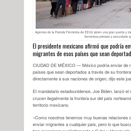
Agentes de la Patrulla Fronteriza de EEUU abren una gran puerta y tra
fronterizos primario y secundario
El presidente mexicano afirmó que podría en
migrantes de esos países que sean deportad
CIUDAD DE MÉXICO — México podría enviar de reg
países que sean deportados a través de su fronter
directamente a sus naciones de origen, dijo este 
El mandatario estadounidense, Joe Biden, lanzó el
crucen ilegalmente la frontera sur del país norteam
territorio mexicano.
«Como nosotros tenemos muy buenas relaciones c
enviar migrantes a cualquier país, pero lo que bus
tras mencionar explícitamente a Cuba y Venezuela.