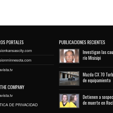
ROS PORTALES
PUBLICACIONES RECIENTES
sionkansascity.com
Investigan las ca
río Misisipi
isionminnesota.com
vista.tv
Mazda CX 70 Turb
de equipamiento
 THE COMPANY
vista.tv
Detienen a sospec
de muerte en Roc
TICA DE PRIVACIDAD