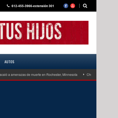
612-455-3966-extensión 301
AUTOS
menazas de muerte en Rochester, Minnesota
Choque de embarcaciones en Wes