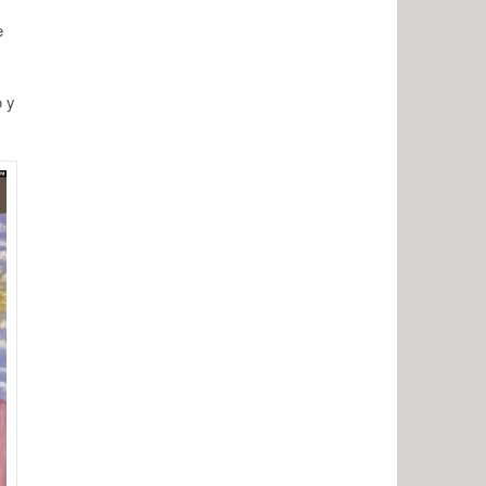
e
o y