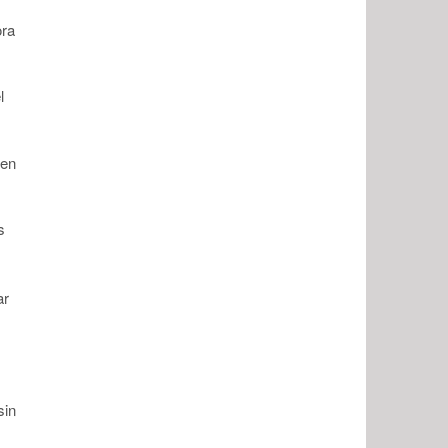
ora
l
 en
s
ar
sin