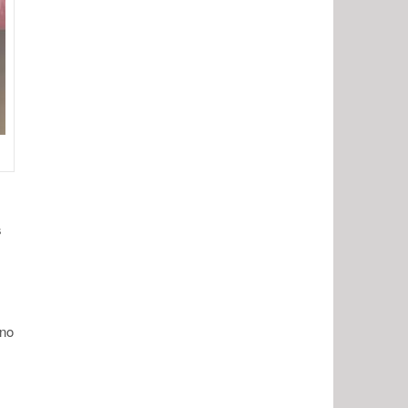
s
uno