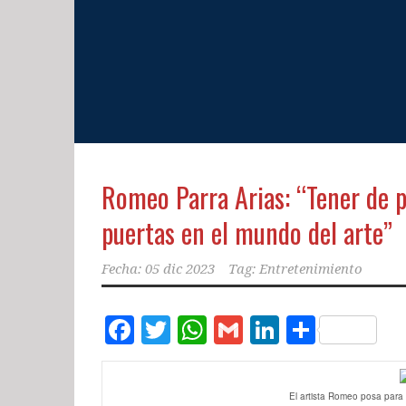
Romeo Parra Arias: “Tener de
puertas en el mundo del arte”
Fecha:
05 dic 2023
Tag:
Entretenimiento
Facebook
Twitter
WhatsApp
Gmail
LinkedIn
Compar
El artista Romeo posa para 