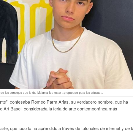
e los consejos que le dio Maluma fue estar «preparado para las críticas».
ente”, confesaba Romeo Parra Arias, su verdadero nombre, que ha
e Art Basel, considerada la feria de arte contemporánea más
te, que todo lo ha aprendido a través de tutoriales de internet y de l