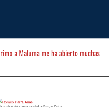
 primo a Maluma me ha abierto muchas
tir
la Voz de América desde la ciudad de Doral, en Florida.