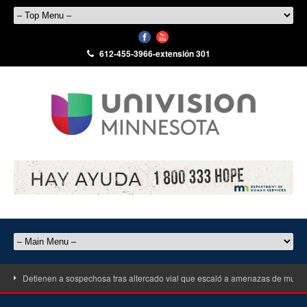
612-455-3966-extensión 301
Detienen a sospechosa tras altercado vial que escaló a amenazas de muert