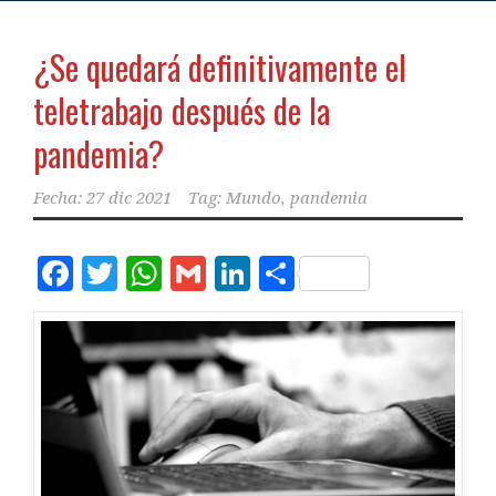
¿Se quedará definitivamente el
teletrabajo después de la
pandemia?
Fecha:
27 dic 2021
Tag:
Mundo
,
pandemia
Facebook
Twitter
WhatsApp
Gmail
LinkedIn
Compartir