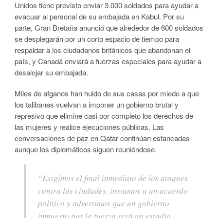
Unidos tiene previsto enviar 3.000 soldados para ayudar a
evacuar al personal de su embajada en Kabul. Por su
parte, Gran Bretaña anunció que alrededor de 600 soldados
se desplegarán por un corto espacio de tiempo para
respaldar a los ciudadanos británicos que abandonan el
país, y Canadá enviará a fuerzas especiales para ayudar a
desalojar su embajada.
Miles de afganos han huido de sus casas por miedo a que
los talibanes vuelvan a imponer un gobierno brutal y
represivo que elimine casi por completo los derechos de
las mujeres y realice ejecuciones públicas. Las
conversaciones de paz en Qatar continúan estancadas
aunque los diplomáticos siguen reuniéndose.
“Exigimos el final inmediato de los ataques
contra las ciudades, instamos a un acuerdo
político y advertimos que un gobierno
impuesto por la fuerza será un estadio