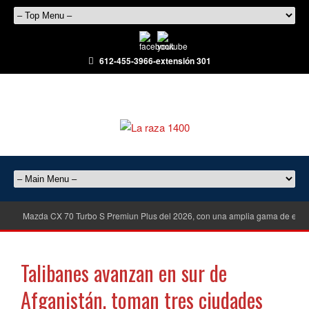
612-455-3966-extensión 301
Mazda CX 70 Turbo S Premiun Plus del 2026, con una amplia gama de equ
Talibanes avanzan en sur de
Afganistán, toman tres ciudades