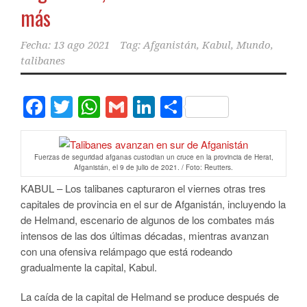
más
Fecha:
13 ago 2021
Tag:
Afganistán
,
Kabul
,
Mundo
,
talibanes
Facebook
Twitter
WhatsApp
Gmail
LinkedIn
Compartir
Fuerzas de seguridad afganas custodian un cruce en la provincia de Herat,
Afganistán, el 9 de julio de 2021. / Foto: Reutters.
KABUL – Los talibanes capturaron el viernes otras tres
capitales de provincia en el sur de Afganistán, incluyendo la
de Helmand, escenario de algunos de los combates más
intensos de las dos últimas décadas, mientras avanzan
con una ofensiva relámpago que está rodeando
gradualmente la capital, Kabul.
La caída de la capital de Helmand se produce después de