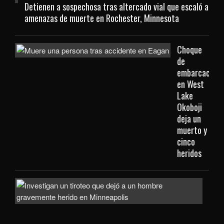
Detienen a sospechosa tras altercado vial que escaló a
amenazas de muerte en Rochester, Minnesota
Choque
de
embarcacione
en West
Lake
Okoboji
deja un
muerto y
cinco
heridos
Hom
gra
heri
tras