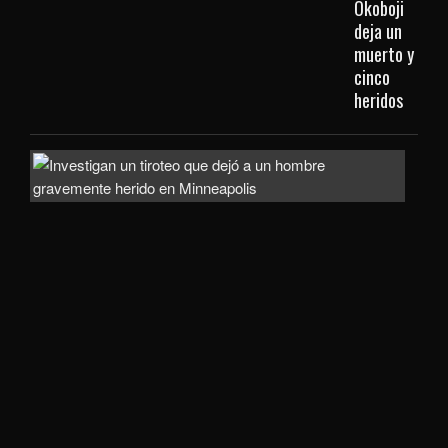
Okoboji
deja un
muerto y
cinco
heridos
Hom
gra
heri
tras
ata
arm
en
el
sect
de
Nor
Loo