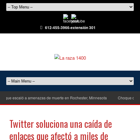
612-455-3966-extensión 301
l que escaló a amenazas de muerte en Rochester, Minnesota
Choque de emba
Twitter soluciona una caída de
enlaces que afectó a miles de