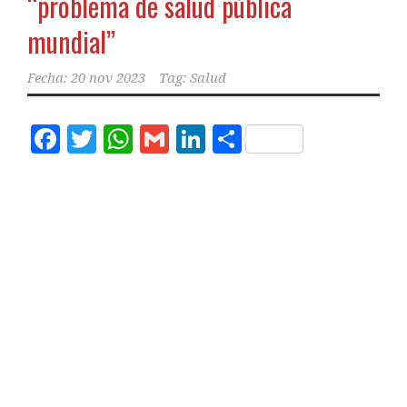
“problema de salud pública
mundial”
Fecha:
20 nov 2023
Tag:
Salud
Facebook
Twitter
WhatsApp
Gmail
LinkedIn
Compartir